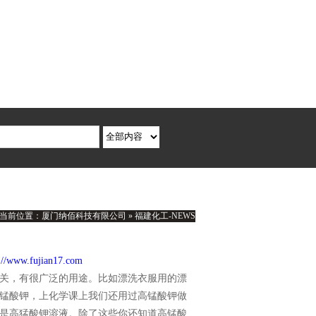
胺、葡萄糖、双氧水(过氧化氢)、冰醋酸等化工原料，官方网站：
ww
当前位置：
厦门纳佰科技有限公司
»
福建化工-NEWS
://www.fujian17.com
关，有很广泛的用途。比如漂洗衣服用的漂
锰酸钾，上化学课上我们还用过高锰酸钾做
是高猛酸钾溶液。除了这些你还知道高锰酸