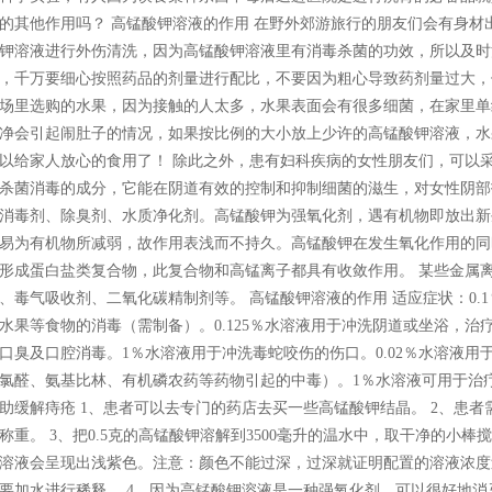
的其他作用吗？ 高锰酸钾溶液的作用 在野外郊游旅行的朋友们会有身
钾溶液进行外伤清洗，因为高锰酸钾溶液里有消毒杀菌的功效，所以及时
，千万要细心按照药品的剂量进行配比，不要因为粗心导致药剂量过大，
场里选购的水果，因为接触的人太多，水果表面会有很多细菌，在家里单
净会引起闹肚子的情况，如果按比例的大小放上少许的高锰酸钾溶液，水
以给家人放心的食用了！ 除此之外，患有妇科疾病的女性朋友们，可以
杀菌消毒的成分，它能在阴道有效的控制和抑制细菌的滋生，对女性阴部
消毒剂、除臭剂、水质净化剂。高锰酸钾为强氧化剂，遇有机物即放出新
易为有机物所减弱，故作用表浅而不持久。高锰酸钾在发生氧化作用的同
形成蛋白盐类复合物，此复合物和高锰离子都具有收敛作用。 某些金属
、毒气吸收剂、二氧化碳精制剂等。 高锰酸钾溶液的作用 适应症状：0.
水果等食物的消毒（需制备）。0.125％水溶液用于冲洗阴道或坐浴，治疗
口臭及口腔消毒。1％水溶液用于冲洗毒蛇咬伤的伤口。0.02％水溶液
氯醛、氨基比林、有机磷农药等药物引起的中毒）。1％水溶液可用于治
助缓解痔疮 1、患者可以去专门的药店去买一些高锰酸钾结晶。 2、患者
称重。 3、把0.5克的高锰酸钾溶解到3500毫升的温水中，取干净的小
溶液会呈现出浅紫色。注意：颜色不能过深，过深就证明配置的溶液浓度
要加水进行稀释。 4、因为高锰酸钾溶液是一种强氧化剂，可以很好地