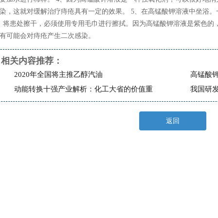
染，这就对缓解治疗痔疮具有一定的效果。 5、在高锰酸钾溶液中坐浴。一
、将患处擦干，必须使用专用毛巾进行擦拭。因为高锰酸钾溶液是紫色的
有可能会对痔疮产生二次感染。
相关内容推荐：
2020年全国将主推乙醇汽油
高锰酸
动能转换十强产业解析：化工大省的价值重
我国研
塑
断
返回