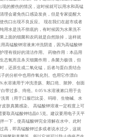
材出现的擦伤的情况，这时候就可以用水和高锰
清理会避免伤口感染发炎，但是专家提醒大
使伤口出现不良反应。 现在我们在超市或者
纯用水是洗不彻底的，有时候因为水果洗不
果上面的细菌和农药就是自然除掉，这样就
采用高锰酸钾溶液来冲洗阴道，因为高锰酸钾
护理有很好的清洁作用。 药物作用：本品用
生态氧而且杀灭细菌作用，杀菌力极强，但
时，还原生成二氧化锰，后者与蛋白质结合
离子的分析中也用作氧化剂。也用它作漂白
1％水溶液用于冲洗溃疡、鹅口疮、脓肿、创面
白带过多、痔疮。0.05％水溶液漱口用于去
用于洗胃（用于口服巴比妥、吗啡、生物碱、水
疗皮肤真菌感染。 高锰酸钾溶液一定程度上可
需要取高锰酸钾结晶0.5克。建议要用电子天平
棒搅拌一下，使高锰酸钾完全溶解在水中。此时
过高，即高锰酸钾过多或者说水过少，这就
消灭细菌和真菌等，所以它就可以防止痔疮产生