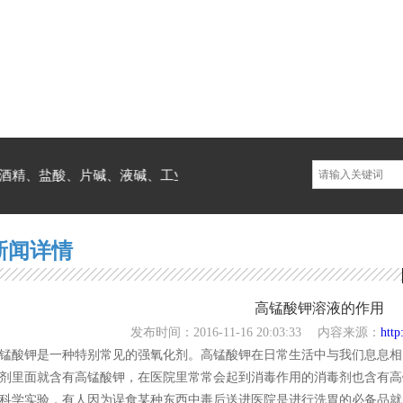
精、盐酸、片碱、液碱、工业盐、次氯酸钠、聚合氯化铝、聚丙烯酰
新闻详情
高锰酸钾溶液的作用
发布时间：2016-11-16 20:03:33
内容来源：
http
锰酸钾是一种特别常见的强氧化剂。高锰酸钾在日常生活中与我们息息相
剂里面就含有高锰酸钾，在医院里常常会起到消毒作用的消毒剂也含有高
科学实验，有人因为误食某种东西中毒后送进医院是进行洗胃的必备品就