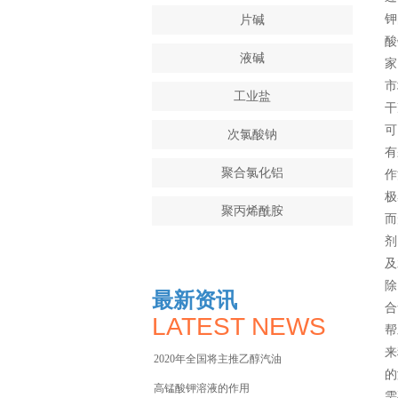
钾
片碱
酸
液碱
家
市
工业盐
干
可
次氯酸钠
有
聚合氯化铝
作
极
聚丙烯酰胺
而
剂
葡萄糖
及
除
双氧水(过氧化氢)
最新资讯
合
LATEST NEWS
冰醋酸
帮
来
2020年全国将主推乙醇汽油
柠檬酸钠
的
高锰酸钾溶液的作用
需