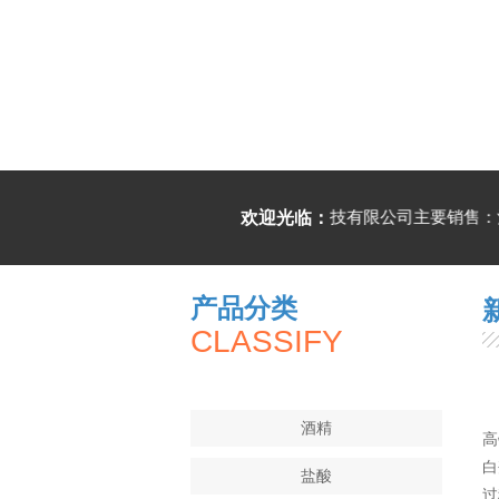
厦门纳佰科技有限公司主要销售：酒
欢迎光临：
产品分类
CLASSIFY
酒精
高
白
盐酸
过