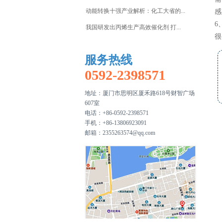
一水柠檬酸
动能转换十强产业解析：化工大省的...
感
漂白粉
6
我国研发出丙烯生产高效催化剂 打...
很
服务热线
0592-2398571
地址：厦门市思明区厦禾路618号财智广场
607室
电话：+86-0592-2398571
手机：+86-13806923091
邮箱：
2355263574@qq.com