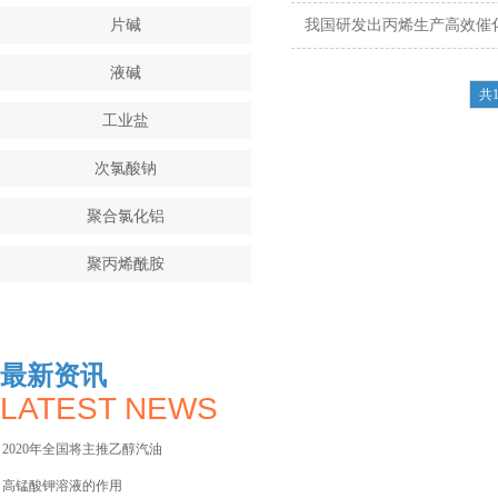
我国研发出丙烯生产高效催
片碱
液碱
共1
工业盐
次氯酸钠
聚合氯化铝
聚丙烯酰胺
葡萄糖
双氧水(过氧化氢)
最新资讯
LATEST NEWS
冰醋酸
2020年全国将主推乙醇汽油
柠檬酸钠
高锰酸钾溶液的作用